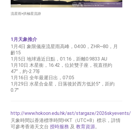
流星雨×拱極星流跡
1月天象推介
1月4日 象限儀座流星雨高峰，04:00，ZHR~80，月
齡15
1月5日 地球過近日點，01:16，距離0.9833 AU
1月10日 木星衝，16:42，位於雙子座，視直徑約
47”，約-2.7等
1月16日 全年最遲日出，07:05
1月29日 水星合金星，日落後於西方低於5°，距約
0.7°
http://www.hokoon.edu.hk/ast/stargaze/2026skyevents/
天象時間以香港標準時間HKT（UTC+8）標示，詳情
可參考香港天文台
授時服務
及
教育資源
。