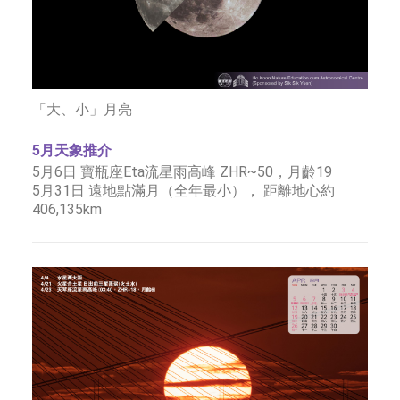
「大、小」月亮
5月天象推介
5月6日 寶瓶座Eta流星雨高峰 ZHR~50，月齡19
5月31日 遠地點滿月（全年最小）， 距離地心約
406,135km