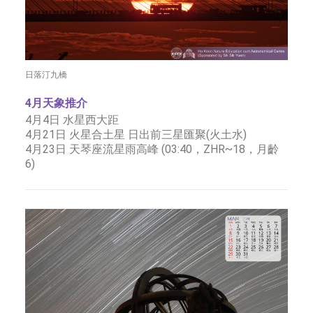
日落汀九橋
4月天象推介
4月4日 水星西大距
4月21日 火星合土星 日出前三星匯聚(火土水)
4月23日 天琴座流星雨高峰 (03:40，ZHR~18，月齡
6)