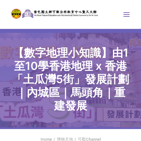
中心介紹
【數字地理小知識】由1
學界課程
至10學香港地理 x 香港
天文館
「土瓜灣5街」發展計劃
博物天地
｜內城區｜馬頭角｜重
比賽/專題計劃
建發展
聯絡我們
SEARCH
首頁
Home
博物天地
可觀Channel
社交平台