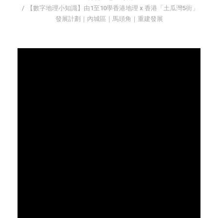
【數字地理小知識】由1至10學香港地理 x 香港「土瓜灣5街」
字型大小
發展計劃｜內城區｜馬頭角｜重建發展