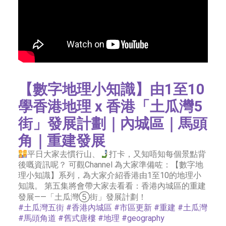
【數字地理小知識】由1至10
學香港地理 x 香港「土瓜灣5
街」發展計劃｜內城區｜馬頭
角｜重建發展
平日大家去慣行山、
打卡，又知唔知每個景點背
後嘅資訊呢？ 可觀Channel 為大家準備咗：【數字地
理小知識】系列，為大家介紹香港由1至10的地理小
知識。 第五集將會帶大家去看看：香港內城區的重建
發展——「土瓜灣⑤街」發展計劃！
#土瓜灣五街
#香港內城區
#市區更新
#重建
#土瓜灣
#馬頭角道
#舊式唐樓
#地理
#geography