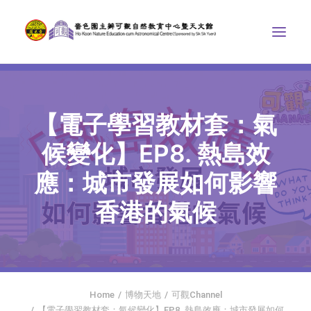
中心介紹
【電子學習教材套：氣
學界課程
候變化】EP8. 熱島效
天文館
應：城市發展如何影響
博物天地
比賽/專題計劃
香港的氣候
聯絡我們
SEARCH
首頁
Home
博物天地
可觀Channel
社交平台
【電子學習教材套：氣候變化】EP8. 熱島效應：城市發展如何