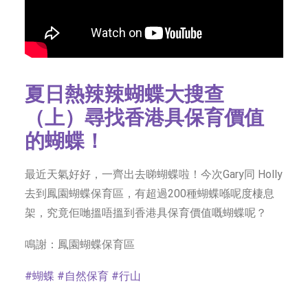
夏日熱辣辣蝴蝶大搜查
（上）尋找香港具保育價值
的蝴蝶！
最近天氣好好，一齊出去睇蝴蝶啦！今次Gary同 Holly
去到鳳園蝴蝶保育區，有超過200種蝴蝶喺呢度棲息
架，究竟佢哋搵唔搵到香港具保育價值嘅蝴蝶呢？
鳴謝：鳳園蝴蝶保育區
#蝴蝶
#自然保育
#行山