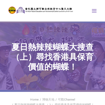
中心介紹
學界課程
夏日熱辣辣蝴蝶大搜查
天文館
（上）尋找香港具保育
博物天地
價值的蝴蝶！
比賽/專題計劃
聯絡我們
SEARCH
ENGLISH
Home
博物天地
可觀Channel
首頁
夏日熱辣辣蝴蝶大搜查 （上）尋找香港具保育價值的蝴蝶！