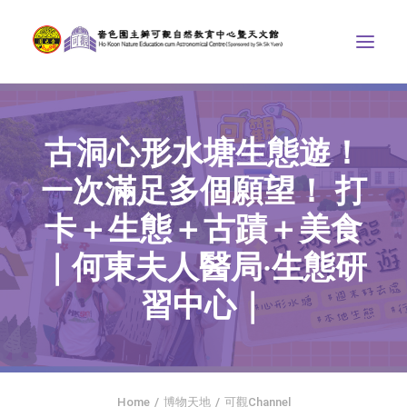
中心介紹
古洞心形水塘生態遊！
學界課程
一次滿足多個願望！ 打
天文館
卡＋生態＋古蹟＋美食
博物天地
｜何東夫人醫局‧生態研
比賽/專題計劃
習中心｜
聯絡我們
SEARCH
首頁
Home
博物天地
可觀Channel
社交平台