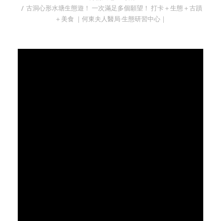
古洞心形水塘生態遊！ 一次滿足多個願望！ 打卡＋生態＋古蹟
字型大小
＋美食 ｜何東夫人醫局‧生態研習中心｜