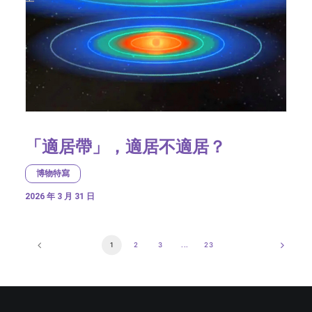
「適居帶」，適居不適居？
博物特寫
2026 年 3 月 31 日
1
2
3
...
23