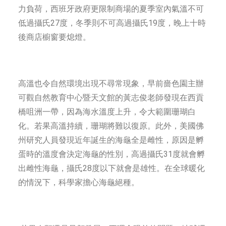
力負荷，西班牙政府更限制商場的夏季室內氣溫不可
低過攝氏27度，冬季則不可高過攝氏19度，晚上十時
後商店櫥窗要熄燈。
高溫也令自然環境出現不尋常現象，早前嗇色園主辦
可觀自然教育中心暨天文館的黃志俊老師發現在西貢
橋咀洲一帶，因為海水溫度上升，令大範圍珊瑚白
化。若果高溫持續，珊瑚將難以復原。此外，美國佛
州研究人員發現近年誕生的海龜全是雌性，原因是孵
蛋時的溫度會決定海龜的性別，高過攝氏31度就會孵
出雌性海龜，攝氏28度以下就會是雄性。在全球暖化
的情況下，科學家擔心海龜絕種。