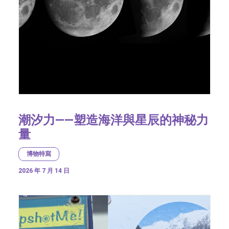
潮汐力——塑造海洋與星辰的神秘力
量
博物特寫
2026 年 7 月 14 日