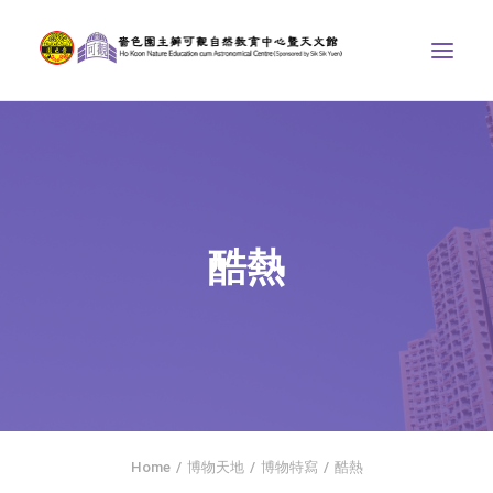
中心介紹
學界課程
天文館
酷熱
博物天地
比賽/專題計劃
聯絡我們
SEARCH
首頁
Home
博物天地
博物特寫
酷熱
社交平台