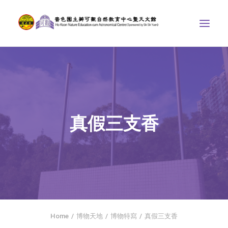
中心介紹
學界課程
天文館
真假三支香
博物天地
比賽/專題計劃
聯絡我們
SEARCH
首頁
Home
博物天地
博物特寫
真假三支香
社交平台