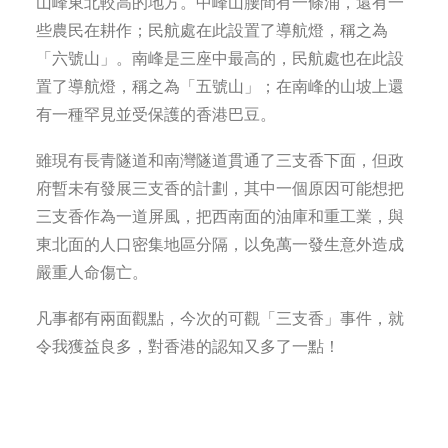
山峰東北較高的地方。中峰山腰間有一條涌，還有一
些農民在耕作；民航處在此設置了導航燈，稱之為
「六號山」。南峰是三座中最高的，民航處也在此設
置了導航燈，稱之為「五號山」；在南峰的山坡上還
有一種罕見並受保護的香港巴豆。
雖現有長青隧道和南灣隧道貫通了三支香下面，但政
府暫未有發展三支香的計劃，其中一個原因可能想把
三支香作為一道屏風，把西南面的油庫和重工業，與
東北面的人口密集地區分隔，以免萬一發生意外造成
嚴重人命傷亡。
凡事都有兩面觀點，今次的可觀「三支香」事件，就
令我獲益良多，對香港的認知又多了一點！