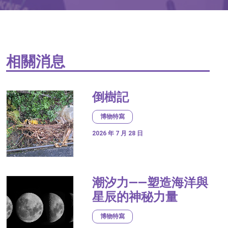
相關消息
倒樹記
博物特寫
2026 年 7 月 28 日
潮汐力——塑造海洋與
星辰的神秘力量
博物特寫