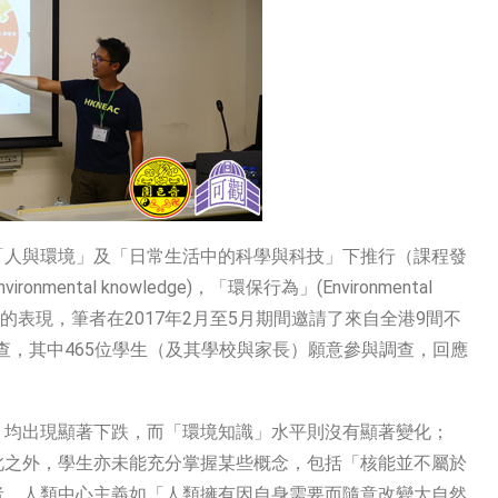
「人與環境」及「日常生活中的科學與科技」下推行（課程發
ntal knowledge)，「環保行為」(Environmental
l attitude)的表現，筆者在2017年2月至5月期間邀請了來自全港9間不
調查，其中465位學生（及其學校與家長）願意參與調查，回應
」均出現顯著下跌，而「環境知識」水平則沒有顯著變化；
此之外，學生亦未能充分掌握某些概念，包括「核能並不屬於
者，人類中心主義如「人類擁有因自身需要而隨意改變大自然