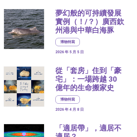
夢幻般的可持續發展
實例（！/？）廣西欽
州港與中華白海豚
博物特寫
2026 年 5 月 5 日
從「套房」住到「豪
宅」：一場跨越 30
億年的生命搬家史
博物特寫
2026 年 4 月 8 日
「適居帶」，適居不
適居？