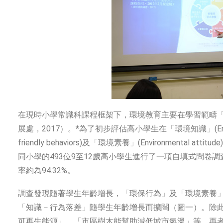
在現時小學常識科課程框架下，環境教育主要在學習範疇
展處，2017）。*為了初步評估高小學生在「環境知識」(Environme
friendly behaviors)及「環境素養」(Environmenta
同小學的493位9至12歲高小學生進行了一項自填式問卷
率約為94.32%。
調查發現隨著學生年齡增長，「環保行為」及「環境素養
「知識－行為落差」隨學生年齡增長而擴闊（圖一）。除
可再生能源」、「市區樹木能幫助減低城市氣溫」等。再