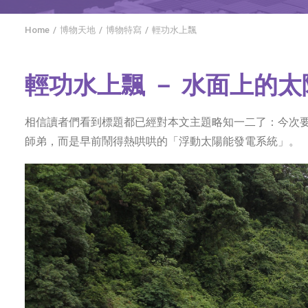
Home
博物天地
博物特寫
輕功水上飄
輕功水上飄 － 水面上的
相信讀者們看到標題都已經對本文主題略知一二了：今次
師弟，而是早前鬧得熱哄哄的「浮動太陽能發電系統」。