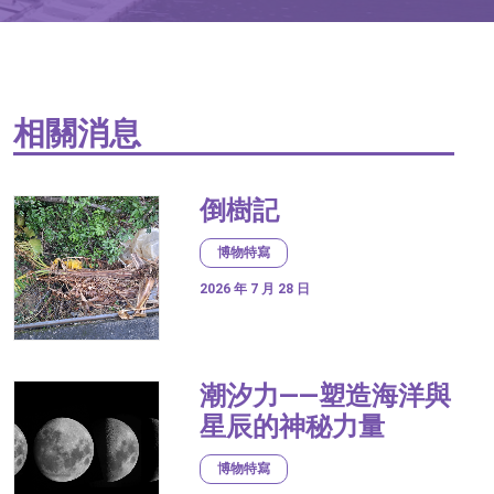
相關消息
倒樹記
博物特寫
2026 年 7 月 28 日
潮汐力——塑造海洋與
星辰的神秘力量
博物特寫