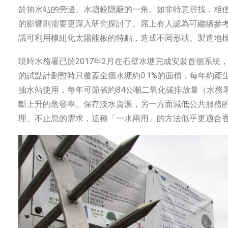
於抽水站的旁邊、水塘較隱蔽的一角。如非特意尋找，相
的影響則需要更深入研究探討了。席上有人認為可繼續參
議可利用模組化太陽能板的特點，造成不同形狀、製造地
現時水務署已於2017年2月在石壁水塘完成安裝首個系統
的試點計劃暫時只覆蓋全個水塘約0.1%的面積，每年約產
抽水站使用，每年可節省約84公噸二氧化碳排放量（水務署
斷上升的蒸發率、保存淡水資源，另一方面減低公共服務
理、不止息的需求，這種「一水兩用」的方法似乎更適合