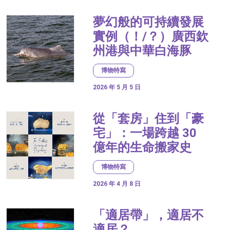
夢幻般的可持續發展
實例（！/？）廣西欽
州港與中華白海豚
博物特寫
2026 年 5 月 5 日
從「套房」住到「豪
宅」：一場跨越 30
億年的生命搬家史
博物特寫
2026 年 4 月 8 日
「適居帶」，適居不
適居？