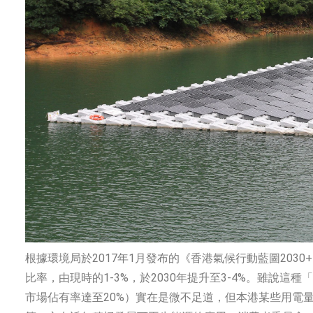
根據環境局於2017年1月發布的《香港氣候行動藍圖20
比率，由現時的1-3%，於2030年提升至3-4%。雖說這
市場佔有率達至20%）實在是微不足道，但本港某些用電