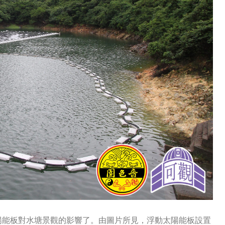
陽能板對水塘景觀的影響了。由圖片所見，浮動太陽能板設置