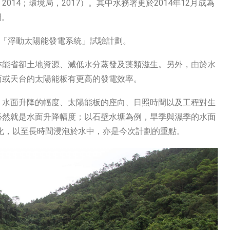
14；環境局，2017）。其中水務署更於2014年12月成為
門。
個「浮動太陽能發電系統」試驗計劃。
亦能省卻土地資源、減低水分蒸發及藻類滋生。另外，由於水
面或天台的太陽能板有更高的發電效率。
、水面升降的幅度、太陽能板的座向、日照時間以及工程對生
必然就是水面升降幅度；以石壁水塘為例，旱季與濕季的水面
變化，以至長時間浸泡於水中，亦是今次計劃的重點。