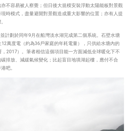
信亦不容易被人察覺；但日後大規模安裝浮動太陽能板對景觀
考現時模式，盡量避開對景觀造成重大影響的位置；亦有人提
標。
，並計劃於同年9月在船灣淡水湖完成第二個系統。石壁水塘
生12萬度電（約為36戶家庭的年耗電量），只供給水塘內的
，2017）。筆者相信這個項目能一方面減低全球暖化下不
的碳排放、減緩氣候變化；比起盲目地填湖起樓，應付不合
香港吧。