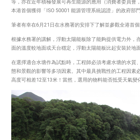
等，亦在近年積極發展可再生能源的應用（消費者委員會，20
本港首個獲得「ISO 50001 能源管理系統認證」的政府部
筆者有幸在6月21日在水務署的安排下了解並參觀全港首
根據水務署的講解，浮動太陽能板除了能夠提供電力外，
面的溫度較地面或天台穩定，浮動太陽能板比起安裝於地
在選擇適合水塘作為試點時，工程師必須考慮水塘的水質
態和景觀的影響等多項因素。其中最具挑戰性的工程因素
高度可相差12至13米！當然，選用的物料能否抵受天氣