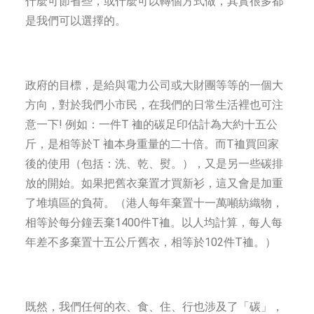
什麼可節省些，或什麼可以轉個方式做，其實很多都
是我們可以選擇的。
政府的目標，是給與電力公司或大財團等等的一個大
方向，對於我們小市民，在我們的日常生活裡也可注
意一下! 例如：一件T 裇的碳足印估計為大約十五公
斤，是相等於T 裇本身重量的二十倍。而T裇買回家
後的使用（包括：洗、乾、熨。），又是另一些碳排
放的開始。如果把舊衣棄置才買新衫，這又會是加重
了堆填區的負荷。（港人每年棄置十一萬噸紡織物，
相等於每分鐘丟棄1400件T裇。以人均計算，每人每
年差不多棄置十五公斤舊衣，相等於102件T裇。）
既然，我們任何的衣、食、住、行也涉及了「碳」，