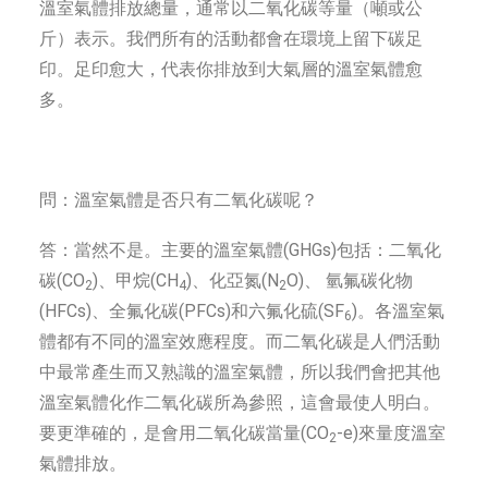
溫室氣體排放總量，通常以二氧化碳等量（噸或公
斤）表示。我們所有的活動都會在環境上留下碳足
印。足印愈大，代表你排放到大氣層的溫室氣體愈
多。
問：溫室氣體是否只有二氧化碳呢？
答：當然不是。主要的溫室氣體(GHGs)包括：二氧化
碳(CO
)、甲烷(CH
)、化亞氮(N
O)、 氫氟碳化物
2
4
2
(HFCs)、全氟化碳(PFCs)和六氟化硫(SF
)。各溫室氣
6
體都有不同的溫室效應程度。而二氧化碳是人們活動
中最常產生而又熟識的溫室氣體，所以我們會把其他
溫室氣體化作二氧化碳所為參照，這會最使人明白。
要更準確的，是會用二氧化碳當量(CO
-e)來量度溫室
2
氣體排放。