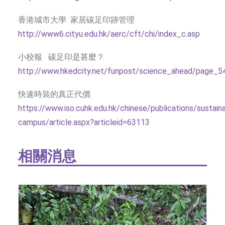
香港城市大學 家居碳足印跡管理
http://www6.cityu.edu.hk/aerc/cft/chi/index_c.asp
小校報 碳足印是甚麼？
http://www.hkedcity.net/funpost/science_ahead/page
快速時裝的真正代價
https://www.iso.cuhk.edu.hk/chinese/publications/sustain
campus/article.aspx?articleid=63113
相關消息