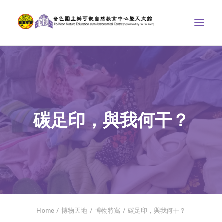
中心介紹
學界課程
天文館
碳足印，與我何干？
博物天地
比賽/專題計劃
聯絡我們
SEARCH
首頁
Home
博物天地
博物特寫
碳足印，與我何干？
社交平台