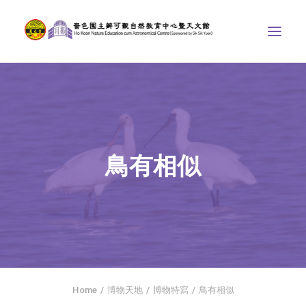
中心介紹
學界課程
天文館
鳥有相似
博物天地
比賽/專題計劃
聯絡我們
SEARCH
首頁
Home
博物天地
博物特寫
鳥有相似
社交平台