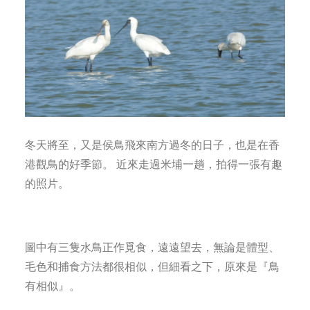
冬天將至，又是侯鳥飛來南方過冬的日子，也是在香
港觀鳥的好季節。 近來走過米埔一趟，拍得一張有趣
的照片。
圖中有三隻水鳥正作覓食，遠遠望去，無論是體型、
毛色和捕食方法都很相似，但細看之下，原來是『鳥
有相似』。