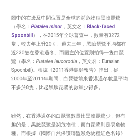
圖中的右邊及中間位置是全球的瀕危物種黑臉琵鷺
（學名：
Platalea minor
，英文名：
Black-faced
Spoonbill
），在2015年全球普查中，數量有3272
隻，較去年上升20﹪。過去三年，黑臉琵鷺平均都有
近330隻在香港過冬。而圖左的位置則拍得一隻白琵
鷺（學名：
Platalea leucorodia
，英文名：Eurasian
Spoonbill)。根據《2011香港鳥類報告》指出，從
2000年至2011年期間，白琵鷺前來香港過冬數量平均
不多於8隻，比起黑臉琵鷺的數量少得多。
雖然，在香港過冬的白琵鷺數量比黑臉琵鷺少，但有
趣的是，黑臉琵鷺是瀕危物種，而白琵鷺則是易危物
種。而根據《國際自然保護聯盟瀕危物種紅色名錄》