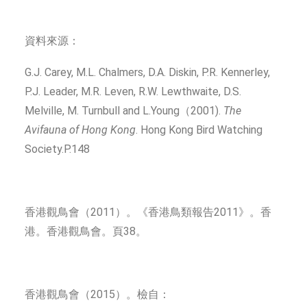
資料來源：
G.J. Carey, M.L. Chalmers, D.A. Diskin, P.R. Kennerley,
P.J. Leader, M.R. Leven, R.W. Lewthwaite, D.S.
Melville, M. Turnbull and L.Young（2001).
The
Avifauna of Hong Kong
. Hong Kong Bird Watching
Society.P.148
香港觀鳥會（2011）。《香港鳥類報告2011》。香
港。香港觀鳥會。頁38。
香港觀鳥會（2015）。檢自：