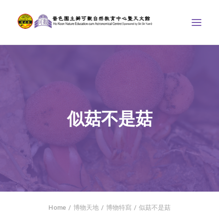
中心介紹
學界課程
天文館
似菇不是菇
博物天地
比賽/專題計劃
聯絡我們
SEARCH
首頁
Home
博物天地
博物特寫
似菇不是菇
社交平台