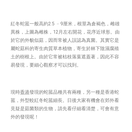
紅冬蛇菰一般高約2.5 ﹣9厘米，根莖為倉褐色，雌雄
異株，上圖為雌株，12月左右開花，花序近球形。由
於它的外貌似菇，因而常被人誤認為真菌。其實它是
屬蛇菇科的寄生肉質草本植物，寄生於林下陰濕腐殖
土的樹根上。由於它常被枯枝落葉遮蓋著，因此不容
易發現，要細心觀察才可以找到。
現時
香港
發現的蛇菰品種共有兩種，另一種是香港蛇
菰，外型較紅冬蛇菰細長。日後大家有機會在郊外看
見疑是菇菌類的生物，請先看仔細看清楚，可會有意
外的發現呢！