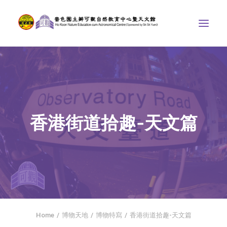
中心介紹
學界課程
天文館
香港街道拾趣-天文篇
博物天地
比賽/專題計劃
聯絡我們
SEARCH
首頁
Home
博物天地
博物特寫
香港街道拾趣-天文篇
社交平台