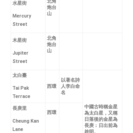
北角
水星街
炮台
山
Mercury
Street
北角
木星街
炮台
山
Jupiter
Street
太白臺
以著名詩
西環
人李白命
Tai Pak
名
Terrace
中國古時稱金星
長庚里
西環
為太白星，又稱
日落後的金星為
Cheung Kan
長庚﹔日出前為
Lane
啟明。