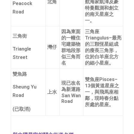
北角
航海家凱澤及豪
Peacock
特曼觀測和創立
Road
的南天星座之
一。
因為東面
三角座
三角街
的一幢住
Triangulus–最亮
宅建築物
的三顆恆星組成
灣仔
Triangle
群地段形
的瘦長三角形，
似三角而
位於白羊座北方
Street
名
的細小星座。
雙魚路
雙魚座Pisces–
現已改名
13個黃道星座之
Sheung Yu
為新運路
上水
一，與飛馬座相
Road
San Wan
鄰，現時春分點
Road
所處的星座。
(已取消)