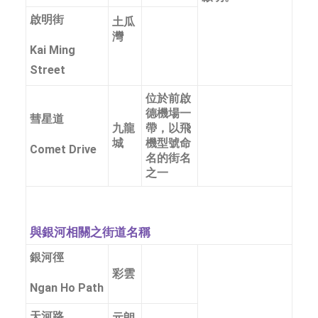
啟明街
土瓜
灣
Kai Ming
Street
位於前啟
德機場一
彗星道
九龍
帶，以飛
城
機型號命
Comet Drive
名的街名
之一
與銀河相關之街道名稱
銀河徑
彩雲
Ngan Ho Path
天河路
元朗