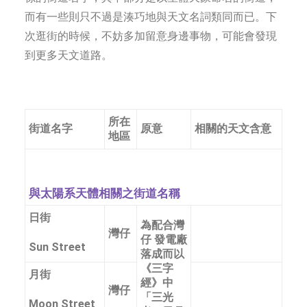
而有一些則只不過是湊巧地與天文名詞類同而已。下
次逛街的時候，不妨多加留意身邊事物，可能會發現
到更多天文道路。
所在
街道名字
原意
相關的天文含意
地區
與太陽系天體相關之街道名稱
日街
為配合灣
灣仔
仔 發電廠
Sun Street
落成而以
《三字
月街
經》中
灣仔
「三光
Moon Street