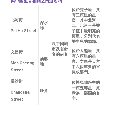
與中國星官相關之街道名稱
位於雙子座，共
有三顆星的星
北河街
官。其中北河
深水
二、北河三是雙
埗
Pei Ho Street
子座中最明亮的
恆星，分別代表
雙生兒的頭部。
以中國城
市及省命
位於大熊座，共
文昌街
名的街名
有六顆星的星
油麻
官。文昌是天宮
Man Cheong
地
中六個重要的官
Street
員或部門。
長沙街
位於烏鴉座中的
一顆五等星，原
旺角
Changsha
意為一郡國的名
字。
Street