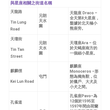
與星座相關之街道名稱
天龍路
天龍座 Draco –
元朗
全天第8大星座，
天水
Tin Lung
盤據於北天極小
圍
熊座旁。
Road
天壇街
元朗
天壇座Ara – 位
天水
於天蝎座南方的
Tin Tan
圍
一個細小星座。
Street
麒麟座
麒麟徑
Monoceros –形
屯門
態為獨角獸，位
Kei Lun Road
於獵戶、大犬及
小犬之間。
孔雀座Pavo–為
12個於1595至
孔雀道
1597年間由荷蘭