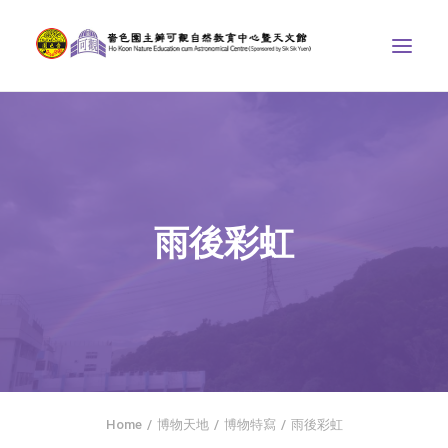
中心介紹
學界課程
天文館
雨後彩虹
博物天地
比賽/專題計劃
聯絡我們
SEARCH
ENGLISH
Home
博物天地
博物特寫
雨後彩虹
首頁