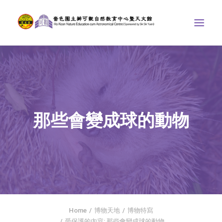
中心介紹
學界課程
天文館
那些會變成球的動物
博物天地
比賽/專題計劃
聯絡我們
SEARCH
首頁
Home
博物天地
博物特寫
社交平台
受保護的內容: 那些會變成球的動物