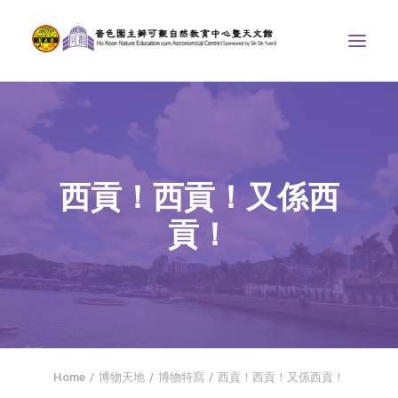
中心介紹
學界課程
西貢！西貢！又係西
天文館
貢！
博物天地
比賽/專題計劃
聯絡我們
SEARCH
首頁
Home
博物天地
博物特寫
西貢！西貢！又係西貢！
社交平台