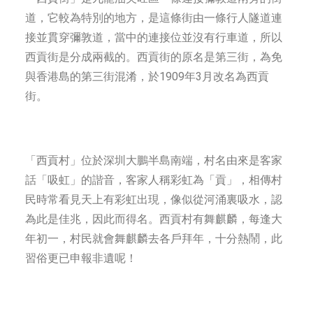
道，它較為特別的地方，是這條街由一條行人隧道連
接並貫穿彌敦道，當中的連接位並沒有行車道，所以
西貢街是分成兩截的。西貢街的原名是第三街，為免
與香港島的第三街混淆，於1909年3月改名為西貢
街。
「西貢村」位於深圳大鵬半島南端，村名由來是客家
話「吸虹」的諧音，客家人稱彩虹為「貢」，相傳村
民時常看見天上有彩虹出現，像似從河涌裏吸水，認
為此是佳兆，因此而得名。西貢村有舞麒麟，每逢大
年初一，村民就會舞麒麟去各戶拜年，十分熱鬧，此
習俗更已申報非遺呢！