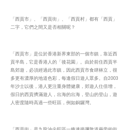
「西貢市」、「西貢街」、「西貢村」都有「西貢」
二字，它們之間又是否相關呢？
「西貢市」是位於香港新界東部的一個市鎮，靠近西
貢半島，它是香港人的「後花園」。由於前住西貢半
島郊遊，必須經過此市鎮，因此西貢市食肆林立，很
多更有濃厚的地道色彩，每逢假日遊人眾多。自2003
年沙士以後，港人更注重身體健康，郊遊人仕倍增，
假日的西貢擠滿遊人，出海的出海，登山的登山，遊
人密度隨時高過一些旺區，例如銅鑼灣。
「西貢街」是九龍油尖旺區一條連接彌敦道兩旁的街