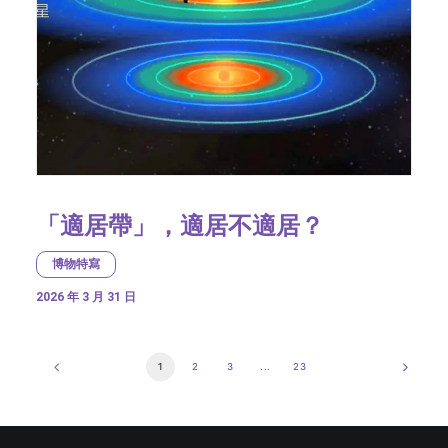
「適居帶」，適居不適居？
博物特寫
2026 年 3 月 31 日
1
2
3
...
23