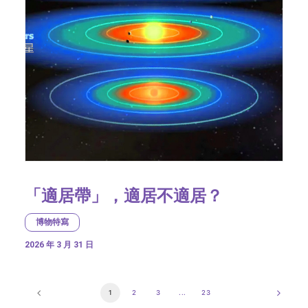
「適居帶」，適居不適居？
博物特寫
2026 年 3 月 31 日
1
2
3
...
23