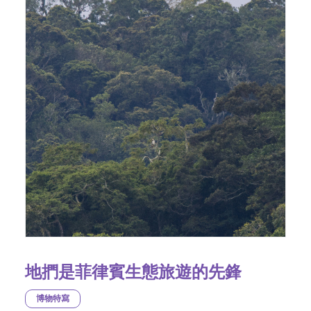
地捫是菲律賓生態旅遊的先鋒
博物特寫