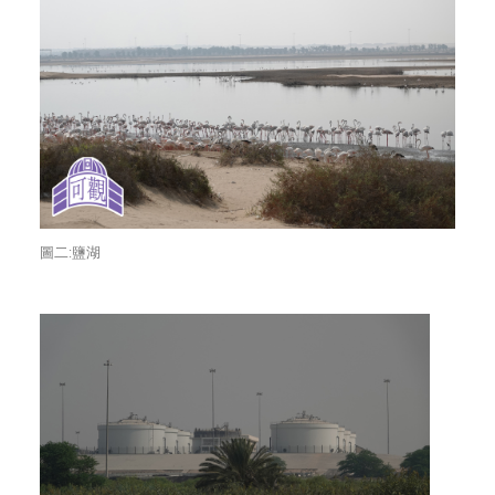
圖二:鹽湖