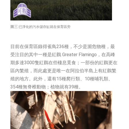
圖三:
已淨化的污水儲存缸就在保育區旁
目前在保育區錄得雀鳥236種，不少是瀕危物種，最
受注目的其中一種是紅鸛 Greater Flamingo，在高峰
期多達3000隻紅鸛在些棲息覓食；一部份的紅鸛更在
區內繁殖，而此處更是唯一在阿拉伯半島上有紅鸛繁
殖的地方。此外，還有15種爬行類、10種哺乳類、
354種無脊椎動物；植物就有39種。