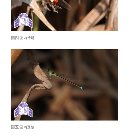
圖四:
區內蜻蜓
圖五:
區內豆娘