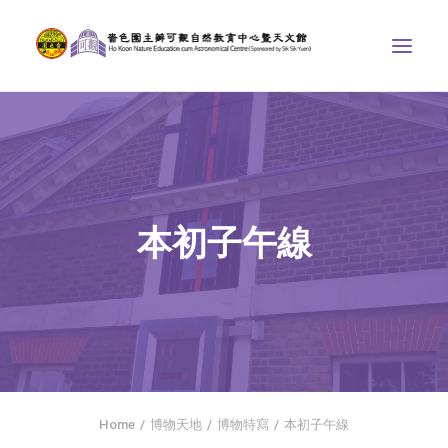
中心介紹
學界課程
天文館
本初子午線
博物天地
比賽/專題計劃
聯絡我們
SEARCH
首頁
Home
博物天地
博物特寫
本初子午線
社交平台