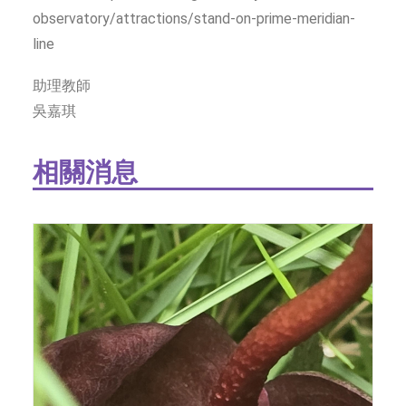
observatory/attractions/stand-on-prime-meridian-
line
助理教師
吳嘉琪
相關消息