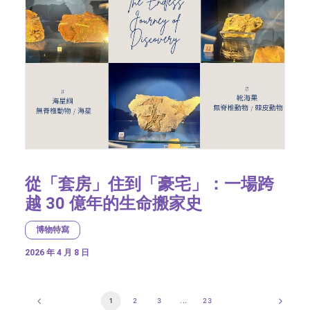
從「套房」住到「豪宅」：一場跨
越 30 億年的生命搬家史
博物特寫
2026 年 4 月 8 日
1
2
3
...
23