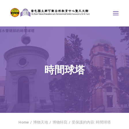
中心介紹
學界課程
天文館
時間球塔
博物天地
比賽/專題計劃
聯絡我們
SEARCH
首頁
Home
博物天地
博物特寫
受保護的內容: 時間球塔
社交平台