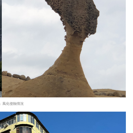
」風化侵蝕情況