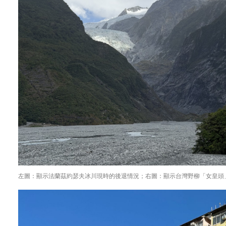
左圖：顯示法蘭茲約瑟夫冰川現時的後退情況；右圖：顯示台灣野柳「女皇頭