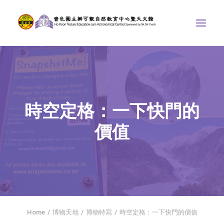
中心介紹
學界課程
時空定格：一下快門的
天文館
價值
博物天地
比賽/專題計劃
聯絡我們
SEARCH
首頁
Home
博物天地
博物特寫
時空定格：一下快門的價值
社交平台