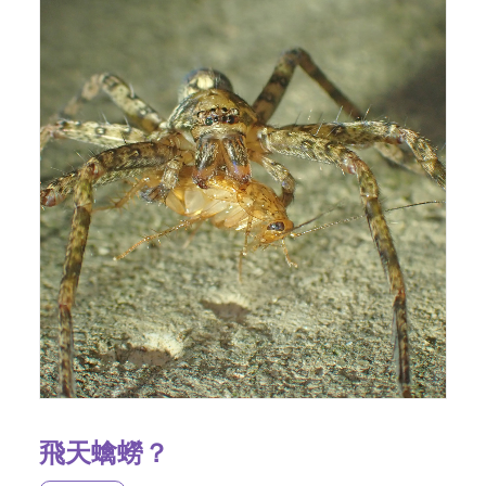
飛天蠄蟧？