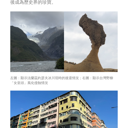
後成為歷史界的珍寶。
左圖：顯示法蘭茲約瑟夫冰川現時的後退情況；右圖：顯示台灣野柳
「女皇頭」風化侵蝕情況