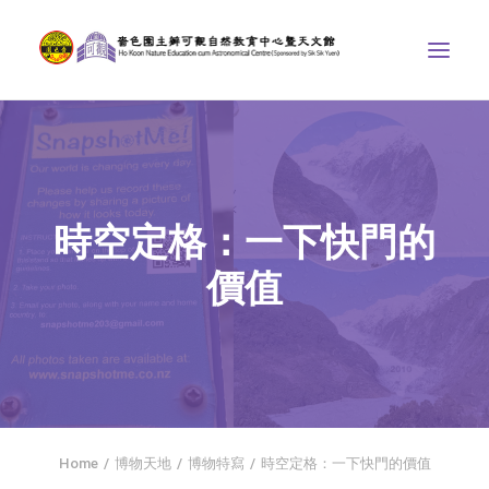
中心介紹
學界課程
時空定格：一下快門的
天文館
價值
博物天地
比賽/專題計劃
聯絡我們
SEARCH
首頁
Home
博物天地
博物特寫
時空定格：一下快門的價值
社交平台