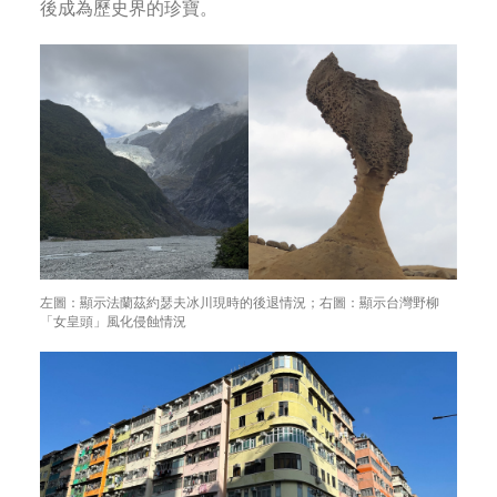
後成為歷史界的珍寶。
左圖：顯示法蘭茲約瑟夫冰川現時的後退情況；右圖：顯示台灣野柳
「女皇頭」風化侵蝕情況