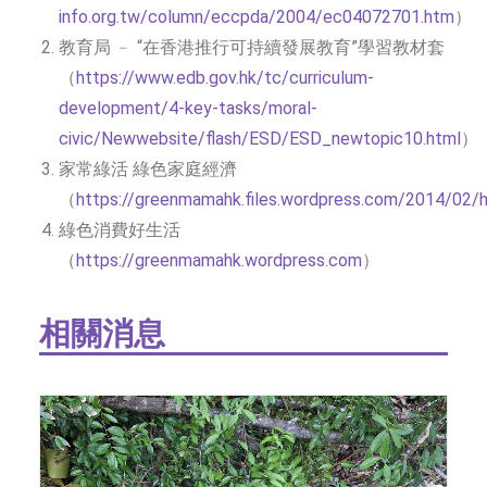
info.org.tw/column/eccpda/2004/ec04072701.htm
）
教育局 ﹣ “在香港推行可持續發展教育”學習教材套
（
https://www.edb.gov.hk/tc/curriculum-
development/4-key-tasks/moral-
civic/Newwebsite/flash/ESD/ESD_newtopic10.html
）
家常綠活 綠色家庭經濟
（
https://greenmamahk.files.wordpress.com/2014/02
綠色消費好生活
（
https://greenmamahk.wordpress.com
）
相關消息