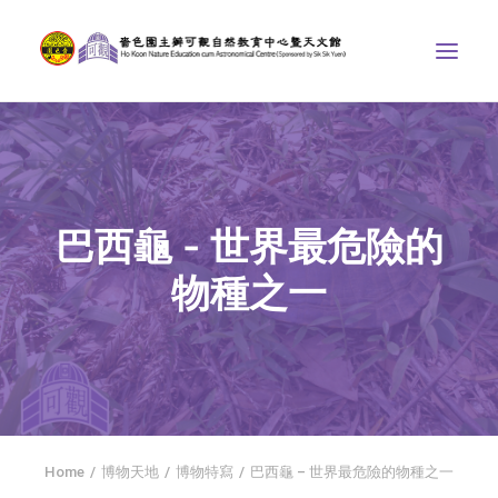
中心介紹
學界課程
巴西龜 - 世界最危險的
天文館
物種之一
博物天地
比賽/專題計劃
聯絡我們
SEARCH
首頁
Home
博物天地
博物特寫
巴西龜 – 世界最危險的物種之一
社交平台