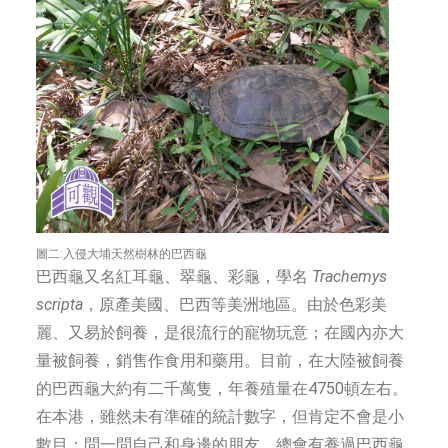
圖二:入侵大埔天然樹林的巴西龜
巴西龜又名紅耳龜、翠龜、彩龜，學名
Trachemys
scripta
，原產美國、巴西等美洲地區。由於色彩美
麗、又易於飼養，是很流行的寵物玩意；在國內亦大
量被飼養，銷售作食用和藥用。目前，在大陸被飼養
的巴西龜大約有二千萬隻，年養殖量在4750頓左右。
在本港，雖然未有準確的統計數字，但肯定不會是小
數目；問一問自己和身邊的朋友，總會有養過巴西龜