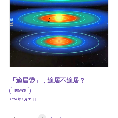
「適居帶」，適居不適居？
博物特寫
2026 年 3 月 31 日
1
2
3
...
23