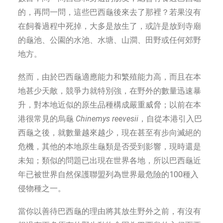
的，再問一問，這些巴西龜後來去了那裡？若果沒有
在飼養過程中死掉，大多是放生了，或許是放到寺廟
的龜池、公園的水池、水塘、山澗、田野或任何郊野
地方。
然而，由於巴西龜適應能力和繁殖能力高，而且在本
地甚少天敵，競爭力就特別強，在野外的數量迅速暴
升，對本地近似的原生品種構成嚴重威脅；以前在本
港很常見的烏龜
Chinemys reevesii
，自從本港引入巴
西龜之後，就數量越來越少，現在甚至有步向滅絕的
危機，其他的本地原生龜類是否受到影響，現時還是
未知；類似的問題已出現在世界各地，所以巴西龜近
年已被世界自然保護聯盟列為世界最危險的100種入
侵物種之一。
當你以善待巴西龜的理由將其放生野外之前，有沒有