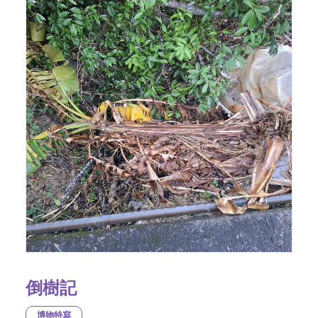
倒樹記
博物特寫