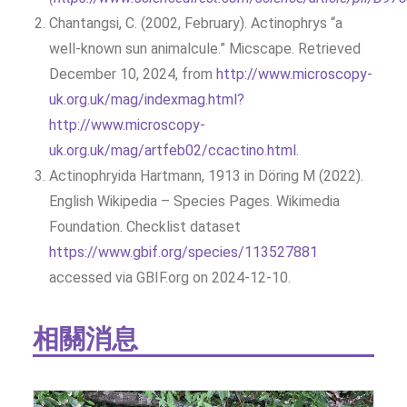
Chantangsi, C. (2002, February). Actinophrys “a
well-known sun animalcule.” Micscape. Retrieved
December 10, 2024, from
http://www.microscopy-
uk.org.uk/mag/indexmag.html?
http://www.microscopy-
uk.org.uk/mag/artfeb02/ccactino.html
.
Actinophryida Hartmann, 1913 in Döring M (2022).
English Wikipedia – Species Pages. Wikimedia
Foundation. Checklist dataset
https://www.gbif.org/species/113527881
accessed via GBIF.org on 2024-12-10.
相關消息