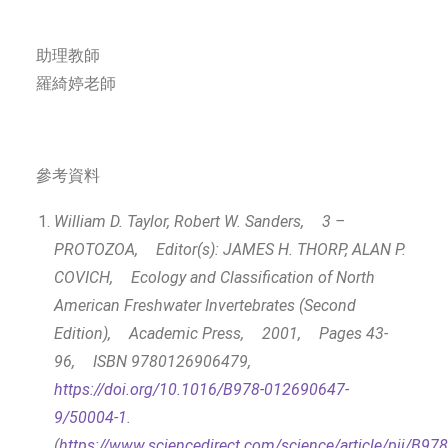
助理教師
羅綺婷老師
參考資料
William D. Taylor, Robert W. Sanders,
3 –
PROTOZOA,
Editor(s): JAMES H. THORP, ALAN P.
COVICH,
Ecology and Classification of North
American Freshwater Invertebrates (Second
Edition),
Academic Press,
2001,
Pages 43-
96,
ISBN 9780126906479,
https://doi.org/10.1016/B978-012690647-
9/50004-1
.
(
https://www.sciencedirect.com/science/article/pii/B