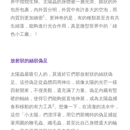
界中熠熠生輝。太陽蟲的身體被一層光滑、膜狀的外
包所包裹，內外質分明，外質中有許多大的空泡，而
1
內質則更加緻密
。更神奇的是，有的種類甚至含有共
生綠藻，能夠進行光合作用，真是微型世界中的「綠
色小工廠」！ ‌
‌放射狀的絲狀偽足‌
太陽蟲最吸引人的，莫過於它們那放射狀的絲狀偽
足。這些偽足從蟲體四周伸出，就像太陽的光芒一樣
四射開來，不僅美觀，還充滿了力量。偽足內藏有堅
硬的軸絲，使得它們能夠挺直地伸展，成為太陽蟲捕
2
食和移動的有力工具
。想像一下，在清澈的淡水中，
這些「小太陽」們漂浮著，用它們那獨特的偽足捕捉
著周圍的鞭毛蟲、纖毛蟲，甚至比自己身體還大的輪