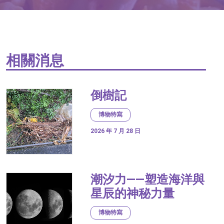
相關消息
倒樹記
博物特寫
2026 年 7 月 28 日
潮汐力——塑造海洋與
星辰的神秘力量
博物特寫