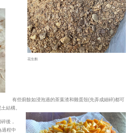
花生麩
有些廚餘如浸泡過的茶葉渣和雞蛋殼(先弄成細碎)都可
泥土結構。
切碎後，
為過程中