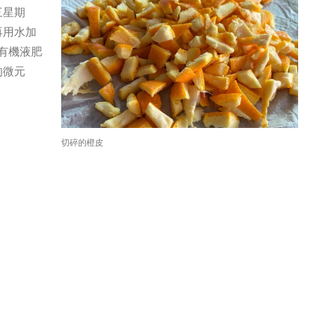
三星期
再用水加
些有機液肥
的微元
切碎的橙皮