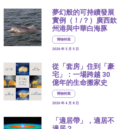
夢幻般的可持續發展
實例（！/？）廣西欽
州港與中華白海豚
博物特寫
2026 年 5 月 5 日
從「套房」住到「豪
宅」：一場跨越 30
億年的生命搬家史
博物特寫
2026 年 4 月 8 日
「適居帶」，適居不
適居？