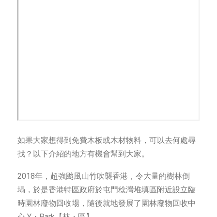
如果大家想得到免費木板或木材物料，可以去何處尋
找？以下介紹的地方有機會幫到大家。
2018年，超強颱風山竹吹襲香港，令大量的樹林倒
塌，於是香港特區政府於屯門稔灣堆填區附近設立臨
時園林廢物回收場，隨後就地發展了園林廢物回收中
心 Y・Park【林・區】。