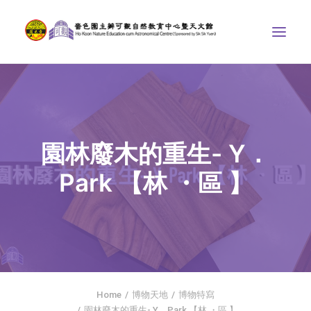
中心介紹
學界課程
園林廢木的重生- Y．
天文館
Park 【林 ・區 】
博物天地
比賽/專題計劃
聯絡我們
SEARCH
首頁
Home
博物天地
博物特寫
社交平台
園林廢木的重生- Y．Park 【林 ・區 】