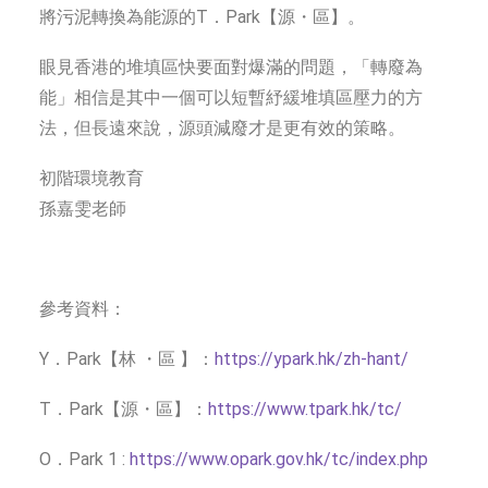
將污泥轉換為能源的T．Park【源・區】。
眼見香港的堆填區快要面對爆滿的問題，「轉廢為
能」相信是其中一個可以短暫紓緩堆填區壓力的方
法，但長遠來說，源頭減廢才是更有效的策略。
初階環境教育
孫嘉雯老師
參考資料：
Y．Park【林 ・區 】：
https://ypark.hk/zh-hant/
T．Park【源・區】：
https://www.tpark.hk/tc/
O．Park 1 :
https://www.opark.gov.hk/tc/index.php