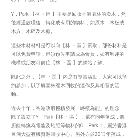
Y．Park 【林 ・區 】主要是回收香港園林的廢木，然
後經過處理後，轉化成有用的物料，如原木、木板或
木方、木碎及木糠。
這些木材材料是可以向【林 ・區 】索取，部份材料是
可以免費申請，但須預先申請成為會員，如有興趣的
機構或朋友可前往【林 ・區 】的網站了解。
除此之外，【林 ・區 】內是有導賞活動，大家可以預
約參加，以了解園林廢木回收的運作及其相關的活
動。
過去十年，香港政府極積發展「轉癈為能」的理念，
除了設立了Y．Park【林 ・區 】，還有同年落成，將
廚餘轉換為電能及堆肥等物料的O．Park 1，屬於香港
首個大型有機資源回收中心。另外亦於2013年落成，