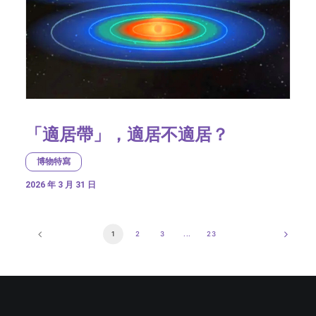
「適居帶」，適居不適居？
博物特寫
2026 年 3 月 31 日
1
2
3
...
23