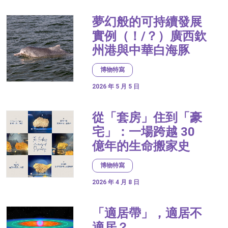
夢幻般的可持續發展
實例（！/？）廣西欽
州港與中華白海豚
博物特寫
2026 年 5 月 5 日
從「套房」住到「豪
宅」：一場跨越 30
億年的生命搬家史
博物特寫
2026 年 4 月 8 日
「適居帶」，適居不
適居？