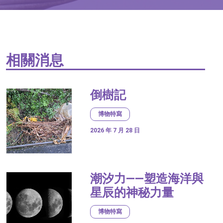
相關消息
倒樹記
博物特寫
2026 年 7 月 28 日
潮汐力——塑造海洋與
星辰的神秘力量
博物特寫