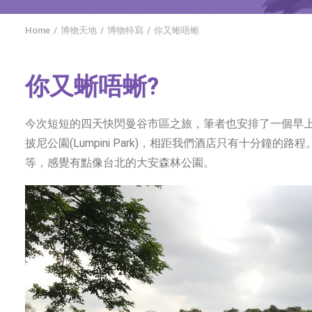
Home
博物天地
博物特寫
你又蜥唔蜥
你又蜥唔蜥?
今次短短的四天快閃曼谷市區之旅，筆者也安排了一個早
披尼公園(Lumpini Park)，相距我們酒店只有十分鐘
等，感覺有點像台北的大安森林公園。