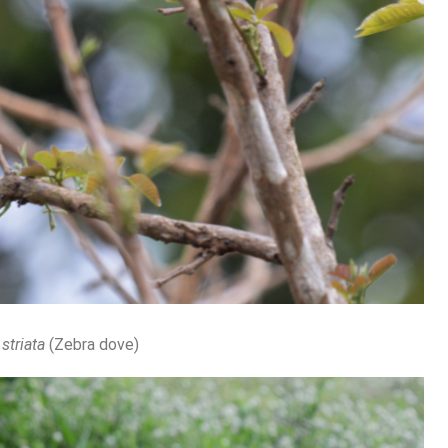
striata
(Zebra dove)