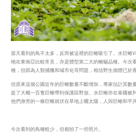
當天看到的鳥不太多，反而被這裡的巨蜥吸引了。水巨蜥
V
牠在東南亞比較常見，亦是體型第二大的蜥蜴品種。今次
種，但因為人類捕獵和城市化等問題，相信野生個體已於
但原來這個公園近年的巨蜥數量不斷增加，專家估計其數
捉了大概一百隻巨蜥帶到保護區野放。水巨蜥亦在泰國被
他們身旁的一條巨蜥就伏在草地上曬太陽，人與巨蜥和平
今次看到的鳥種較少，但都拍了一些照片。