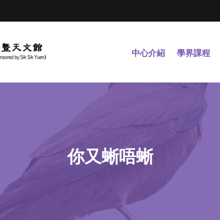
中心介紹
學界課程
你又蜥唔蜥