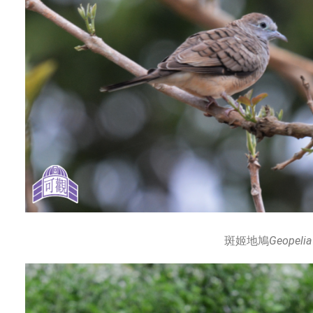
斑姬地鳩
Geopelia 