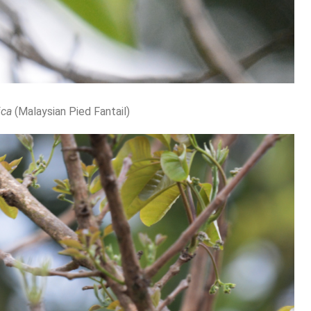
ica
(Malaysian Pied Fantail)