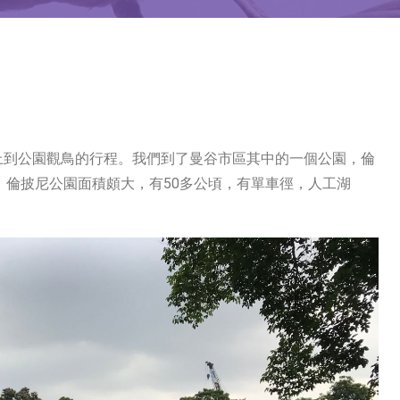
上到公園觀鳥的行程。我們到了曼谷市區其中的一個公園，倫
的路程。倫披尼公園面積頗大，有50多公頃，有單車徑，人工湖