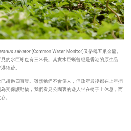
aranus salvator
(Common Water Monitor)又俗稱五爪金龍。
看見的水巨蜥也有三米長。其實水巨蜥曾經是香港的原生品
香港絕跡。
量已超過四百隻。雖然牠們不會傷人，但政府最後都在上年捕
列為受保護動物，我們看見公園裏的遊人坐在椅子上休息，而
共存。