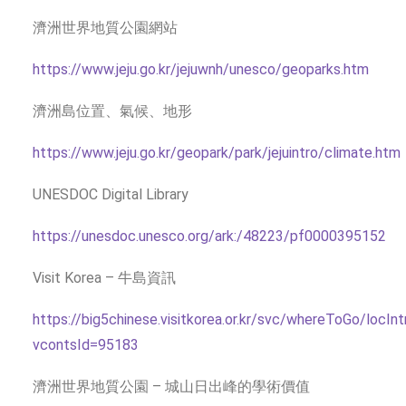
濟洲世界地質公園網站
https://www.jeju.go.kr/jejuwnh/unesco/geoparks.htm
濟洲島位置、氣候、地形
https://www.jeju.go.kr/geopark/park/jejuintro/climate.htm
UNESDOC Digital Library
https://unesdoc.unesco.org/ark:/48223/pf0000395152
Visit Korea – 牛島資訊
https://big5chinese.visitkorea.or.kr/svc/whereToGo/locI
vcontsId=95183
濟洲世界地質公園 – 城山日出峰的學術價值