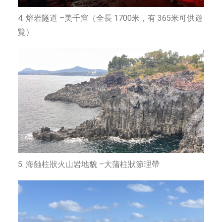
4. 熔岩隧道 –美千窟（全長 1700米，有 365米可供遊
覽）
5. 海蝕柱狀火山岩地貌 –大蒲柱狀節理帶