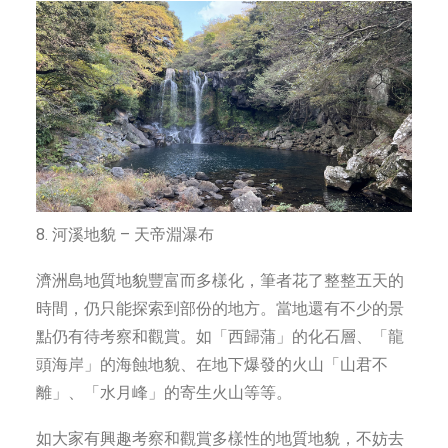
8. 河溪地貌 – 天帝淵瀑布
濟洲島地質地貌豐富而多樣化，筆者花了整整五天的
時間，仍只能探索到部份的地方。當地還有不少的景
點仍有待考察和觀賞。如「西歸蒲」的化石層、「龍
頭海岸」的海蝕地貌、在地下爆發的火山「山君不
離」、「水月峰」的寄生火山等等。
如大家有興趣考察和觀賞多樣性的地質地貌，不妨去