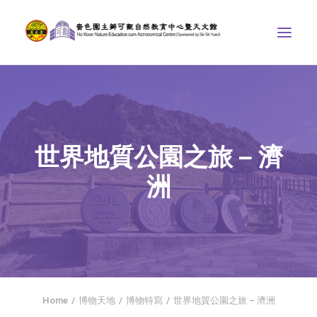
中心介紹
學界課程
世界地質公園之旅 – 濟
天文館
洲
博物天地
比賽/專題計劃
聯絡我們
SEARCH
首頁
Home
博物天地
博物特寫
世界地質公園之旅 – 濟洲
社交平台