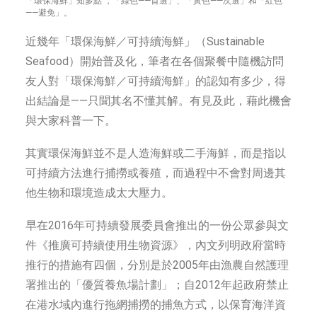
「環保海鮮」知多點 ，「綠色——首選」、「黃色——次選」和「紅色
——避免」。
近幾年「環保海鮮／可持續海鮮」（Sustainable
Seafood）開始普及化，筆者在各個聚餐中隨機訪問
友人對「環保海鮮／可持續海鮮」的認知有多少，得
出結論是——只聞其名不懂其解。有見及此，藉此機會
與大家科普一下。
其實環保海鮮並不是人造海鮮或二手海鮮，而是指以
可持續方法進行捕撈或養殖，而過程中不會對周邊其
他生物和環境造成太大壓力。
早在2016年可持續發展委員會推出的一份公眾參與文
件《推廣可持續使用生物資源》，內文列明政府當時
推行的措施有四個，分別是於2005年由漁農自然護理
署推出的「優質養魚場計劃」；自2012年起政府禁止
在港水域內進行拖網捕撈的捕魚方式，以保育海洋資