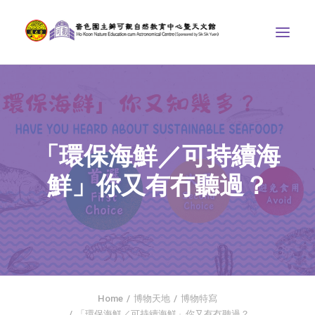
中心介紹
學界課程
「環保海鮮／可持續海
天文館
鮮」你又有冇聽過？
博物天地
比賽/專題計劃
聯絡我們
SEARCH
首頁
Home
博物天地
博物特寫
社交平台
「環保海鮮／可持續海鮮」你又有冇聽過？