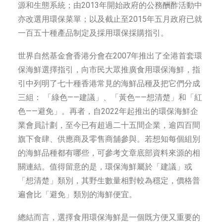
源和生態系統；由2013年開始政府的公務酬酢活動中
亦改選用環保菜單；以及截止至2015年五月政府已就
一百五十種產品制定及採用環保採購指引。
世界自然基金會香港分會在2007年推出了全港首套環
保海鮮選擇指引，向市民大眾推廣食用環保海鮮，指
引中列明了七十種香港常見的海鮮品種及把它們分成
三組： 「綠色——建議」、「黃色——想清楚」和「紅
色——避免」。再者，自2022年起推出的環保海鮮企
業會員計劃，至今已有超過二十五間企業，逾四百間
旗下食肆、供應商及零售商舖參與。若想知每個組別
的海鮮品種都有哪些，可參考文章底部資料來源的相
關連結。值得留意的是，環保海鮮屬於「建議」或
「想清楚」類別，其野生數量相對較為穩定，價格普
遍會比「避免」類別的海鮮便宜。
總結而言，選擇食用環保海鮮是一個既方便又重要的