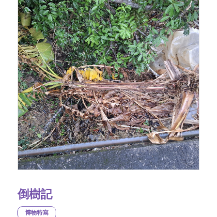
倒樹記
博物特寫