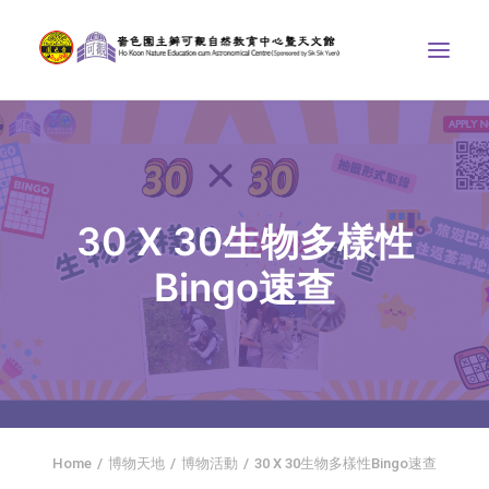
中心介紹
學界課程
30 X 30生物多樣性
天文館
Bingo速查
博物天地
比賽/專題計劃
聯絡我們
SEARCH
首頁
Home
博物天地
博物活動
30 X 30生物多樣性Bingo速查
社交平台