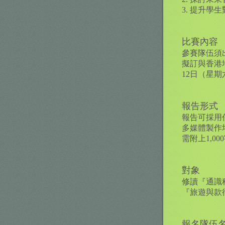
3. 提升
比賽內容
參賽隊伍須
擬訂與香港
12日（星
報告形式
報告可採用任
多媒體製作
需附上1,0
對象
修讀『通識
『旅遊與款
報名隊伍