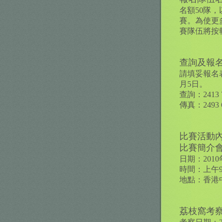
名額50隊
賽。為使更
賽隊伍將按
查詢及報
請填妥報名
月5日。
查詢：2413‭ 
傳真：2493‭ ‬
比賽活動
比賽簡介
日期：201
時間：上午9:0
地點：香港
荔枝窩考