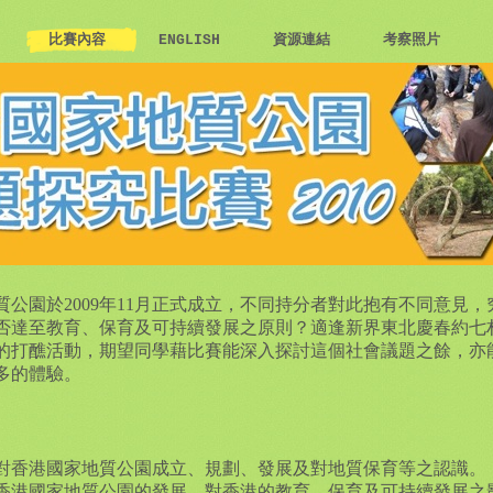
伍
比賽內容
ENGLISH
資源連結
考察照片
質公園於2009年11月正式成立，不同持分者對此抱有不同意見，
否達至教育、保育及可持續發展之原則？適逢新界東北慶春約七
的打醮活動，期望同學藉比賽能深入探討這個社會議題之餘，亦
多的體驗。
學生對香港國家地質公園成立、規劃、發展及對地質保育等之認識。
未來香港國家地質公園的發展，對香港的教育、保育及可持續發展之