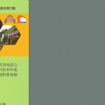
荔枝窩打醮
究竟地質公
村於本年進
能對香港鄉
影響。