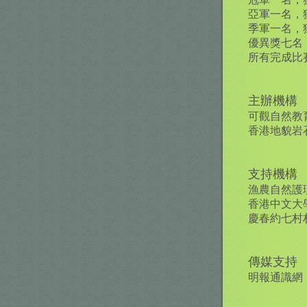
亞軍一名，
季軍一名，
優異獎七名
所有完成比
主辦機構
可觀自然教
香港地貌岩
支持機構
漁農自然護
香港中文大
慶春約七村
傳媒支持
明報通識網