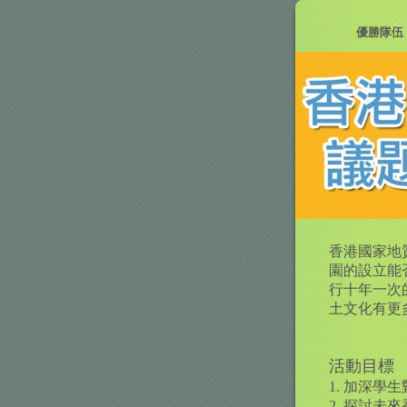
優勝隊
香港國家地
園的設立能
行十年一次
土文化有更
活動目標
1. 加深
2. 探討