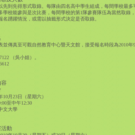
，以先到先得形式取錄。每隊由四名高中學生組成，每間學校最多
多學校能參與是次比賽，每間學校的第1隊參賽隊伍為當然取錄，
報名踴躍情況，或需以抽籤形式決定是否取錄。
名
表並傳真至可觀自然教育中心暨天文館，接受報名時段為2010年9
‬7122‭ ‬（吳小姐）。
6612
內容
會
0年10月23日（星期六）
0至中午12‭:30
中文大學
察活動