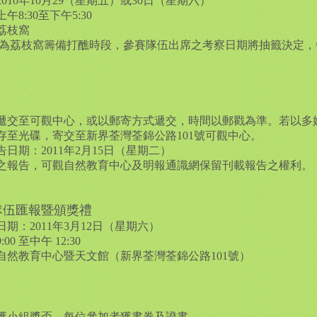
010年10月29（星期五）或30日（星期六）
8:30至下午5:30
荔枝窩
此兩天為荔枝窩籌備打醮時段，參賽隊伍出席之考察日期將抽籤決定，每
遞交至可觀中心，或以郵寄方式遞交，時間以郵戳為準。若以多
存至光碟，寄交至新界荃灣荃錦公路101號可觀中心。
日期：2011年2月15日（星期二）
之報告，可觀自然教育中心及明報通識網保留刊載報告之權利。
隊伍匯報暨頒獎禮
期：2011年3月12日（星期六）
0‭ ‬至中午‭ ‬12:30
自然教育中心暨天文館（新界荃灣荃錦公路101號）
獲小組獎盃、每位參加者獲書券及證書。