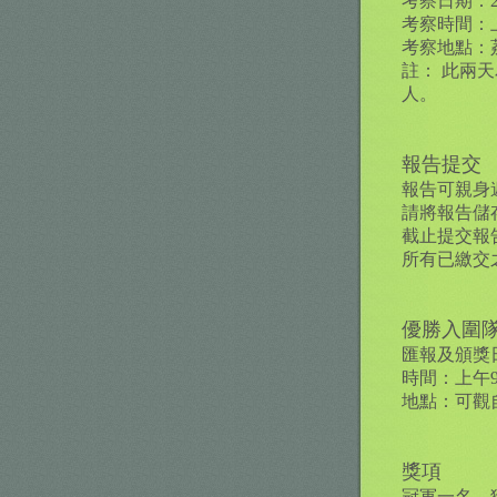
考察日期：2
考察時間：上午
考察地點：
註：‭ ‬
人。
報告提交
報告可親身
請將報告儲
截止提交報告
所有已繳交
優勝入圍
匯報及頒獎日
時間：上午9‭:‬0
地點：可觀
獎項
冠軍一名，