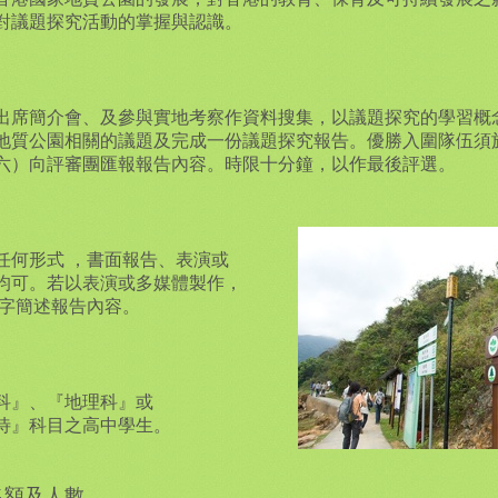
學生對議題探究活動的掌握與認識。
出席簡介會、及參與實地考察作資料搜集，以議題探究的學習概
地質公園相關的議題及完成一份議題探究報告。優勝入圍隊伍須於2
期六）向評審團匯報報告內容。時限十分鐘，以作最後評選。
何形式‭ ‬，書面報告、表演或
均可。若以表演或多媒體製作，
00字簡述報告內容。
科』、『地理科』或
待』科目之高中學生。
名額及人數