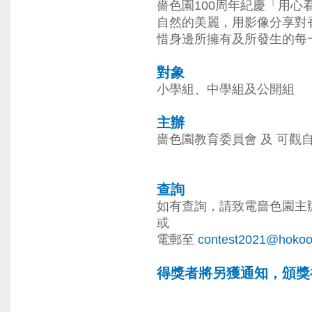
嗇色園100周年紀慶「用
自然的美麗，用影像分享對
惜身邊所擁有及所發生的每
對象‭‬‬‬‬‬‬‬‬‬‬‬‬‬‬‬‬‬‬‬‬‬‬‬‬‬‬‬‬‬‬‬‬‬‬
小學組、中學組及公開組
主辦
嗇色園教育委員會 及 可觀
查詢
如有查詢，請致電嗇色園主辦可
或
電郵至
contest2021@hokoo
得獎者將另獲通知，頒獎