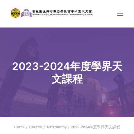
ABOUT US
THE COURSES
ASTRONOMICAL CENTRE
2023-2024年度學界天
STORIES OF NATURE
文課程
COMPETITIONS/PROJECTS
CONTACT
SEARCH
HOME
SOCIAL MEDIA
Home
Course
Astronomy
2023-2024年度學界天文課程