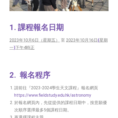
1. 課程報名日期
2023
年10月6日（星期五）
至
2023
年10月16日
(
星期
一
)
下午
4
時正
2. 報名程序
請前往『2023-2024學生天文課程』報名網頁
https://www.fieldstudy.edu.hk/astronomy
於報名網頁內，先從提供的課程日期中，按意願優
次順序選擇最多5個課程日期。
再選擇課程主題。